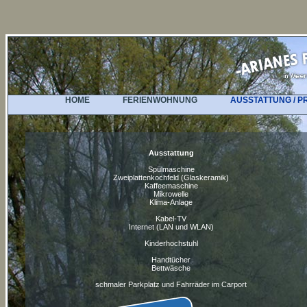
HOME
FERIENWOHNUNG
AUSSTATTUNG / P
Ausstattung
Spülmaschine
Zweiplattenkochfeld (Glaskeramik)
Kaffeemaschine
Mikrowelle
Klima-Anlage
Kabel-TV
Internet (LAN und WLAN)
Kinderhochstuhl
Handtücher
Bettwäsche
schmaler Parkplatz und Fahrräder im Carport